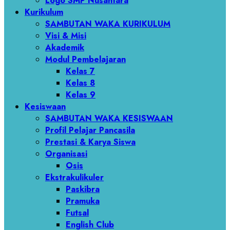
Logo SMP Nusantara
Kurikulum
SAMBUTAN WAKA KURIKULUM
Visi & Misi
Akademik
Modul Pembelajaran
Kelas 7
Kelas 8
Kelas 9
Kesiswaan
SAMBUTAN WAKA KESISWAAN
Profil Pelajar Pancasila
Prestasi & Karya Siswa
Organisasi
Osis
Ekstrakulikuler
Paskibra
Pramuka
Futsal
English Club