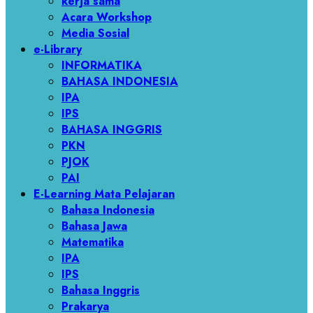
kerja sama
Acara Workshop
Media Sosial
e-Library
INFORMATIKA
BAHASA INDONESIA
IPA
IPS
BAHASA INGGRIS
PKN
PJOK
PAI
E-Learning Mata Pelajaran
Bahasa Indonesia
Bahasa Jawa
Matematika
IPA
IPS
Bahasa Inggris
Prakarya