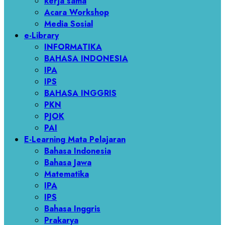
kerja sama
Acara Workshop
Media Sosial
e-Library
INFORMATIKA
BAHASA INDONESIA
IPA
IPS
BAHASA INGGRIS
PKN
PJOK
PAI
E-Learning Mata Pelajaran
Bahasa Indonesia
Bahasa Jawa
Matematika
IPA
IPS
Bahasa Inggris
Prakarya