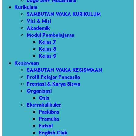
Logo SMP Nusantara
Kurikulum
SAMBUTAN WAKA KURIKULUM
Visi & Misi
Akademik
Modul Pembelajaran
Kelas 7
Kelas 8
Kelas 9
Kesiswaan
SAMBUTAN WAKA KESISWAAN
Profil Pelajar Pancasila
Prestasi & Karya Siswa
Organisasi
Osis
Ekstrakulikuler
Paskibra
Pramuka
Futsal
English Club