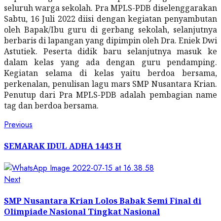
seluruh warga sekolah. Pra MPLS-PDB diselenggarakan
Sabtu, 16 Juli 2022 diisi dengan kegiatan penyambutan
oleh Bapak/Ibu guru di gerbang sekolah, selanjutnya
berbaris di lapangan yang dipimpin oleh Dra. Eniek Dwi
Astutiek. Peserta didik baru selanjutnya masuk ke
dalam kelas yang ada dengan guru pendamping.
Kegiatan selama di kelas yaitu berdoa bersama,
perkenalan, penulisan lagu mars SMP Nusantara Krian.
Penutup dari Pra MPLS-PDB adalah pembagian name
tag dan berdoa bersama.
Post
Previous
Previous
post:
navigation
SEMARAK IDUL ADHA 1443 H
Next
Next
post:
SMP Nusantara Krian Lolos Babak Semi Final di
Olimpiade Nasional Tingkat Nasional