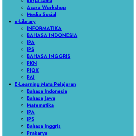
kerja sama
Acara Workshop
Media Sosial
e-Library
INFORMATIKA
BAHASA INDONESIA
IPA
IPS
BAHASA INGGRIS
PKN
PJOK
PAI
E-Learning Mata Pelajaran
Bahasa Indonesia
Bahasa Jawa
Matematika
IPA
IPS
Bahasa Inggris
Prakarya