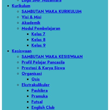
Logo SMP Nusantara
Kurikulum
SAMBUTAN WAKA KURIKULUM
Visi & Misi
Akademik
Modul Pembelajaran
Kelas 7
Kelas 8
Kelas 9
Kesiswaan
SAMBUTAN WAKA KESISWAAN
Profil Pelajar Pancasila
Prestasi & Karya Siswa
Organisasi
Osis
Ekstrakulikuler
Paskibra
Pramuka
Futsal
English Club